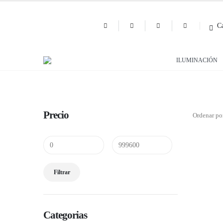
Ca
ILUMINACIÓN
Precio
Ordenar po
Precio
Precio
Filtrar
mínimo
máximo
Categorias