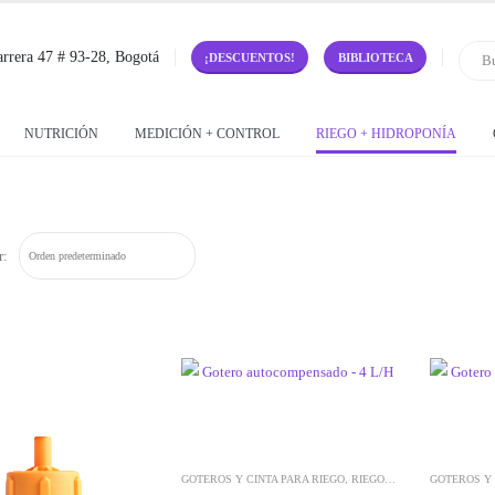
rrera 47 # 93-28, Bogotá
¡DESCUENTOS!
BIBLIOTECA
NUTRICIÓN
MEDICIÓN + CONTROL
RIEGO + HIDROPONÍA
r:
GOTEROS Y CINTA PARA RIEGO
,
RIEGO E HIDROPONÍA
GOTEROS Y 