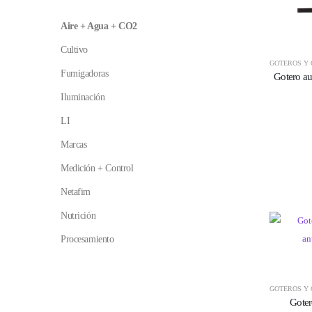
Aire + Agua + CO2
Cultivo
GOTEROS Y 
Fumigadoras
Gotero a
Iluminación
LI
Marcas
Medición + Control
Netafim
Nutrición
Procesamiento
GOTEROS Y 
Gote