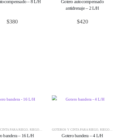
utocompensado – 8 L/H
Gotero autocompensado
antidrenaje – 2 L/H
$
380
$
420
CINTA PARA RIEGO
,
RIEGO E HIDROPONÍA
GOTEROS Y CINTA PARA RIEGO
,
RIEGO E HIDROPONÍA
o bandera – 16 L/H
Gotero bandera – 4 L/H