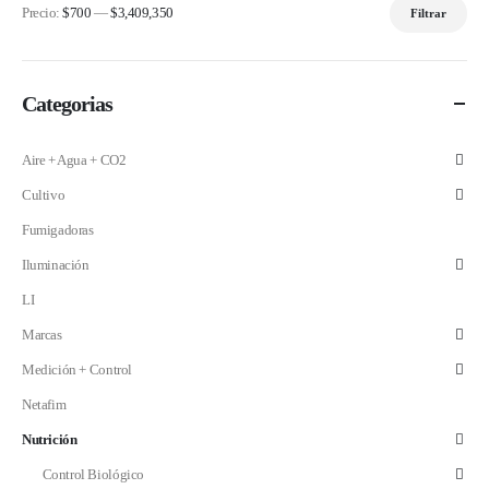
Precio:
$700
—
$3,409,350
Filtrar
Precio
Precio
mínimo
máximo
Categorias
Aire + Agua + CO2
Cultivo
Fumigadoras
Iluminación
LI
Marcas
Medición + Control
Netafim
Nutrición
Control Biológico