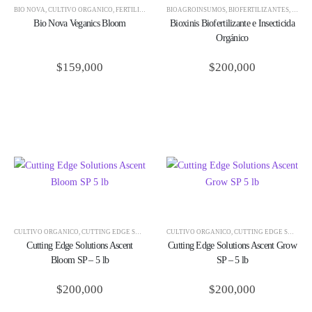
BIO NOVA
,
CULTIVO ORGÁNICO
,
FERTILIZANTES
,
BIOAGROINSUMOS
NUTRICIÓN
,
BIOFERTILIZANTES
,
CONT
Bio Nova Veganics Bloom
Bioxinis Biofertilizante e Insecticida
Orgánico
$
159,000
$
200,000
CULTIVO ORGÁNICO
,
CUTTING EDGE SOLUTIONS
CULTIVO ORGÁNICO
,
FERTILIZANTES
,
NUTRICIÓN
,
CUTTING EDGE SOLUTIONS
Cutting Edge Solutions Ascent
Cutting Edge Solutions Ascent Grow
Bloom SP – 5 lb
SP – 5 lb
$
200,000
$
200,000