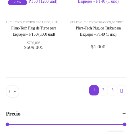
-13%
LI
,
CULTIVO
,
CULTIVO ORGÁNICO
,
NUTRICIÓN
,
PLANT-TECH
CULTIVO
,
CULTIVO ORGÁNICO
,
PLUGS + SUSTRATO
,
,
NUTRICIÓN
PROPAGACIÓ
,
P
Plant-Tech Plug de Turba para
Plant-Tech Plug de Turba para
Esquejes – PT30 (1000 und)
Esquejes – PT40 (1 und)
$
700,006
$
1,000
$
609,005
El
El
precio
precio
original
actual
era:
es:
$700,006.
$609,005.
1
2
3
Precio