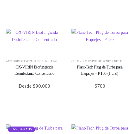
ACCESORIOS PROPAGACIÓN
,
BIOFUNGICIDAS
,
CONTROL BIOLÓGICO
CULTIVO
,
CULTIVO ORGÁNICO
,
CULTIVO
,
CULTIVO ORGÁ
,
NUTRICIÓN
,
P
OX-VIRIN Biofungicida
Plant-Tech Plug de Turba para
Desinfectante Concentrado
Esquejes – PT30 (1 und)
Desde
$
90,000
$
700
ENVÍO GRATIS