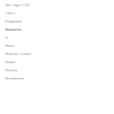
Aire + Agua + CO2
Cultivo
Fumigadoras
Iluminación
LI
Marcas
Medición + Control
Netafim
Nutrición
Procesamiento