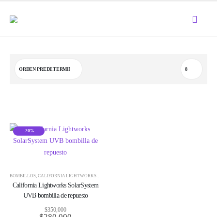
-20%
BOMBILLOS
,
CALIFORNIA LIGHTWORKS
,
ILUMINACIÓN
,
UVB
California Lightworks SolarSystem
UVB bombilla de repuesto
$
350,000
$
280,000