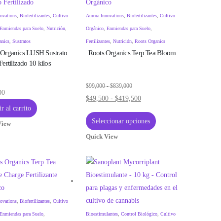
ovations
,
Biofertilizantes
,
Cultivo
Aurora Innovations
,
Biofertilizantes
,
Cultivo
Enmiendas para Suelo
,
Nutrición
,
Orgánico
,
Enmiendas para Suelo
,
anics
,
Sustratos
Fertilizantes
,
Nutrición
,
Roots Organics
 Organics LUSH Sustrato
Roots Organics Terp Tea Bloom
Fertilizado 10 kilos
Rango
$
99,000
-
$
839,000
00
Rango
$
49,500
-
$
419,500
de
r al carrito
de
precios:
Este
Seleccionar opciones
precios:
View
desde
producto
desde
Quick View
$99,000
tiene
$49,500
hasta
múltiples
hasta
$839,000
variantes.
$419,500
Las
opciones
ovations
,
Biofertilizantes
,
Cultivo
se
Enmiendas para Suelo
,
Bioestimulantes
,
Control Biológico
,
Cultivo
pueden