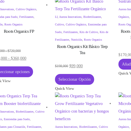
 Innovations
,
Cultivo Orgánico
,
Aurora Inn
das para Suelo
,
Fertilizantes
,
LI
,
Aurora Innovations
,
Biofertilizantes
,
Orgánico
,
ión
,
Roots Organics
Cultivo
,
Cultivo Orgánico
,
Enmiendas para
Roots Org
Roots Organics FP
Roots
Suelo
,
Fertilizantes
,
Kits de Cultivo
,
Kits de
Fertilizantes
,
Nutrición
,
Roots Organics
Roots Organics Kit Básico Terp
Rango
000
-
$
720,000
Tea
$
170,0
Rango
,000
-
$
360,000
de
Añadi
de
precios:
$
99,000
$
198,000
Este
leccionar opciones
precios:
desde
Quick 
producto
Seleccionar Opción
desde
k View
$360,000
tiene
$180,000
hasta
Quick View
múltiples
hasta
$720,000
variantes.
$360,000
Las
 Innovations
,
Biofertilizantes
,
Cultivo
opciones
co
,
Enmiendas para Suelo
,
Aurora Inn
se
lantes para Clonación
,
Fertilizantes
,
Aurora Innovations
,
Biofertilizantes
,
Cultivo
Orgánico
,
pueden