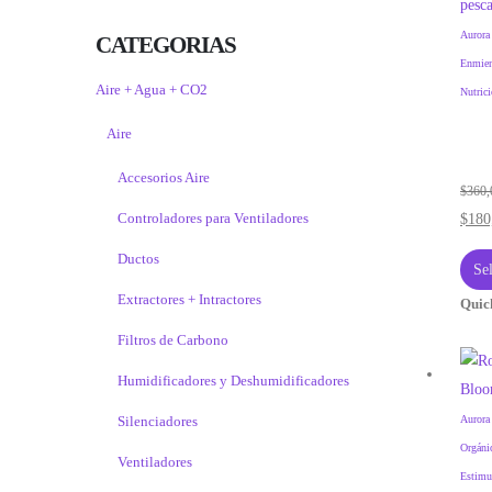
Aurora
CATEGORIAS
Enmien
Aire + Agua + CO2
Nutric
Aire
Accesorios Aire
$
360,
Controladores para Ventiladores
$
180
Ductos
Se
Extractores + Intractores
Quic
Filtros de Carbono
Humidificadores y Deshumidificadores
Silenciadores
Aurora
Orgáni
Ventiladores
Estimu