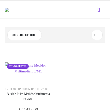
ENVÍO GRATIS
BLUELAB
,
CONDUCTIVIDAD
,
CONTENIDO DE AGUA EN SUELO (%WC)
,
MEDICIÓN + CONTROL
,
M
Bluelab Pulse Medidor Multimedia
EC/MC
$
2,141,000