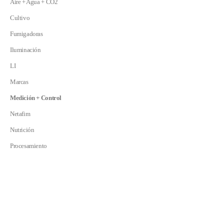
Aire + Agua + CO2
Cultivo
Fumigadoras
Iluminación
LI
Marcas
Medición + Control
Netafim
Nutrición
Procesamiento