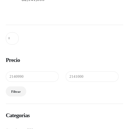
Precio
Precio
Precio
Filtrar
mínimo
máximo
Categorias