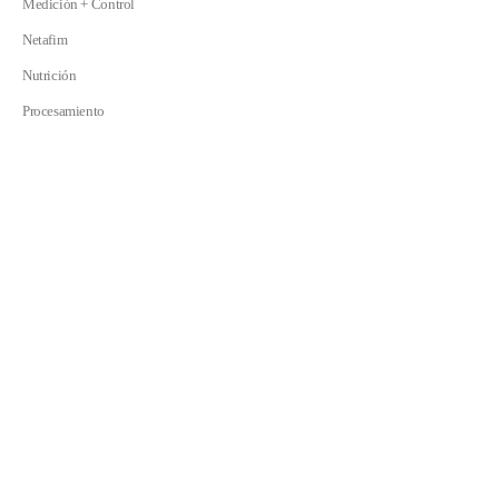
Medición + Control
Netafim
Nutrición
Procesamiento