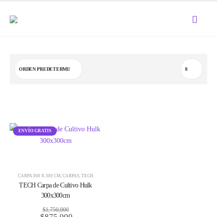
ENVÍO GRATIS
CARPA 300 X 300 CM
,
CARPAS
,
TECH
TECH Carpa de Cultivo Hulk
300x300cm
$
1,750,000
$
875,000