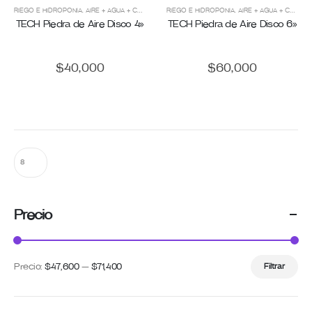
RIEGO E HIDROPONÍA
,
AIRE + AGUA + CO2
,
CULTIVO
RIEGO E HIDROPONÍA
,
KITS DE CULTIVO
,
,
KITS TÉ ORGÁNICO
AIRE + AGUA + CO2
,
,
PIE
CU
TECH Piedra de Aire Disco 4»
TECH Piedra de Aire Disco 6»
$
40,000
$
60,000
Precio
Precio:
$47,600
—
$71,400
Filtrar
Precio
Precio
mínimo
máximo