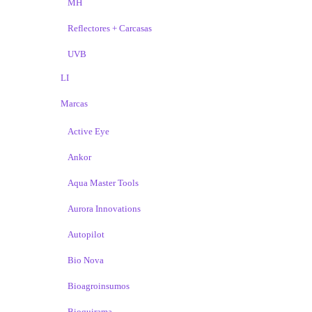
MH
Reflectores + Carcasas
UVB
LI
Marcas
Active Eye
Ankor
Aqua Master Tools
Aurora Innovations
Autopilot
Bio Nova
Bioagroinsumos
Bioquirama