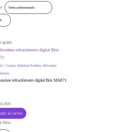
r:
 gratis
ón + Control
,
Medidores Portábles
,
Milwaukee
,
tómetros
aukee refractómetro digital Brix MA871
66,000
dir al carrito
k View