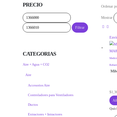
PRECIO
Ordenar po
Precio
Precio
Mostrar:
mínimo
máximo
Filtrar
Envío
CATEGORIAS
Medici
Aire + Agua + CO2
Refrac
Milw
Aire
Accesorios Aire
$
1,3
Controladores para Ventiladores
Aña
Ductos
Quic
Extractores + Intractores