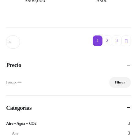
$
809,000
$
300
1
2
3
Precio
Precio:
—
Filtrar
Precio
Precio
mínimo
máximo
Categorias
Aire + Agua + CO2
Aire