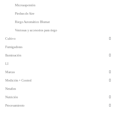
Microaspersión
Piedras de Aire
Riego Automático Blumat
Ventosas y accesorios para riego
Cultivo
Fumigadoras
Iluminación
LI
Marcas
Medición + Control
Netafim
Nutrición
Procesamiento