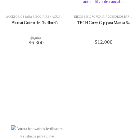
E HIDROPONÍA
ACCESORIOS PARA RIEGO
,
AIRE + AGUA + CO2
,
BLUMAT
RIEGO E HIDROPONÍA
,
RIEGO AUTOMÁTICO BLUMAT
,
ACCESORIOS PARA RIEGO
,
RIEGO E
,
AIRE + AGUA + CO2
,
CULTIVO
,
GOTEROS Y CINTA PARA RIEGO
,
TECH
Blumat Gotero de Distribución
TECH Grow Cap para Maceta 6»
$
9,000
$
12,000
$
6,300