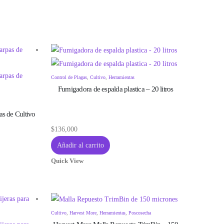
Control de Plagas
,
Cultivo
,
Herramientas
Fumigadora de espalda plastica – 20 litros
as de Cultivo
$
136,000
Añadir al carrito
Quick View
Cultivo
,
Harvest More
,
Herramientas
,
Poscosecha