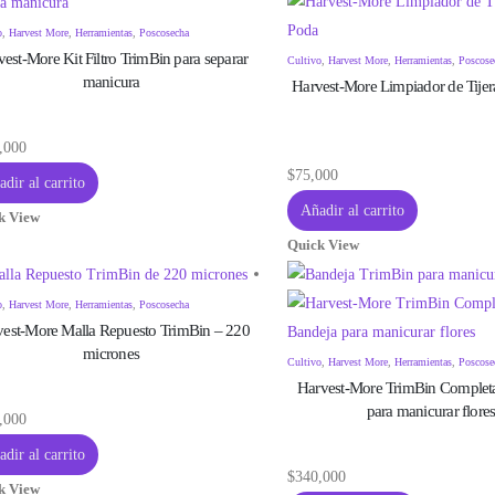
o
,
Harvest More
,
Herramientas
,
Poscosecha
est-More Kit Filtro TrimBin para separar
Cultivo
,
Harvest More
,
Herramientas
,
Poscose
manicura
Harvest-More Limpiador de Tijer
,000
$
75,000
dir al carrito
Añadir al carrito
k View
Quick View
o
,
Harvest More
,
Herramientas
,
Poscosecha
est-More Malla Repuesto TrimBin – 220
micrones
Cultivo
,
Harvest More
,
Herramientas
,
Poscose
Harvest-More TrimBin Complet
para manicurar flore
,000
dir al carrito
$
340,000
k View