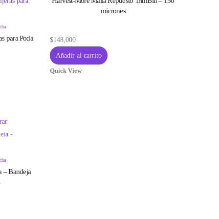
Harvest-More Malla Repuesto TrimBin – 150
micrones
cha
as para Poda
$
148,000
Añadir al carrito
Quick View
cha
a – Bandeja
s