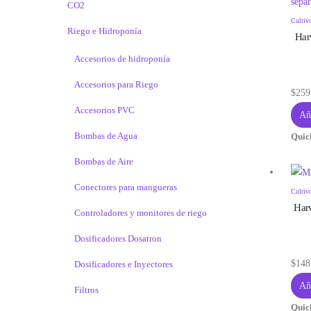
CO2
Cultiv
Riego e Hidroponía
Harv
Accesorios de hidroponía
Accesorios para Riego
$
259
Accesorios PVC
Aña
Bombas de Agua
Quic
Bombas de Aire
Conectores para mangueras
Cultiv
Harv
Controladores y monitores de riego
Dosificadores Dosatron
$
148
Dosificadores e Inyectores
Aña
Filtros
Quic