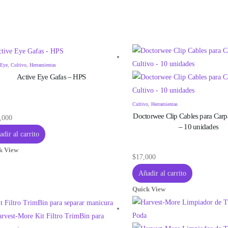
 Eye
,
Cultivo
,
Herramientas
Active Eye Gafas – HPS
Cultivo
,
Herramientas
Doctorwee Clip Cables para Carp
,000
– 10 unidades
dir al carrito
k View
$
17,000
Añadir al carrito
Quick View