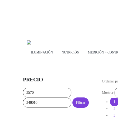
ILUMINACIÓN
NUTRICIÓN
MEDICIÓN + CONT
PRECIO
Ordenar po
Precio
Precio
Mostrar:
mínimo
máximo
1
Filtrar
2
3