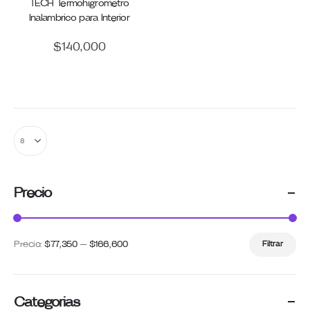
TECH Termohigrometro
Inalambrico para Interior
$
140,000
Precio
Precio:
$77,350
—
$166,600
Filtrar
Precio
Precio
mínimo
máximo
Categorias