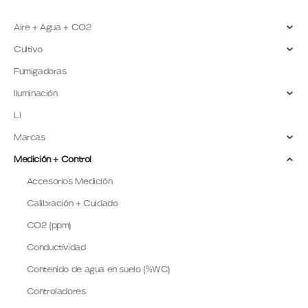
Aire + Agua + CO2
Cultivo
Fumigadoras
Iluminación
LI
Marcas
Medición + Control
Accesorios Medición
Calibración + Cuidado
CO2 (ppm)
Conductividad
Contenido de agua en suelo (%WC)
Controladores