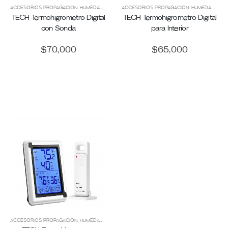
ACCESORIOS PROPAGACIÓN
,
HUMEDAD RELATIVA (%HR)
ACCESORIOS PROPAGACIÓN
,
MEDICIÓN + CONTROL
,
HUMEDAD RELATIVA (%HR)
,
PROPAGACIÓ
TECH Termohigrometro Digital
TECH Termohigrometro Digital
con Sonda
para Interior
$
70,000
$
65,000
ACCESORIOS PROPAGACIÓN
,
HUMEDAD RELATIVA (%HR)
,
MEDICIÓN + CONTROL
,
PROPAGACIÓ