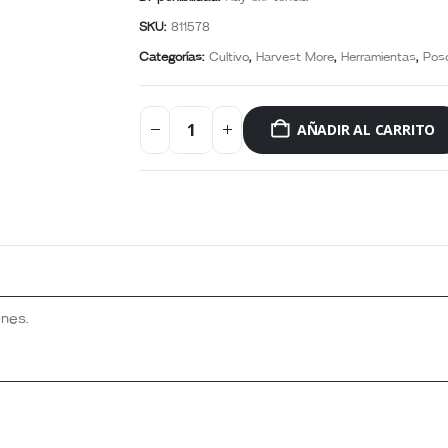
SKU:
811578
Categorías:
Cultivo
,
Harvest More
,
Herramientas
,
Pos
AÑADIR AL CARRITO
nes.