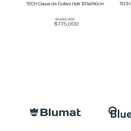
o
TECH Carpa de Cultivo Hulk 120x240cm
TECH 
$
1,550,000
$
775,000