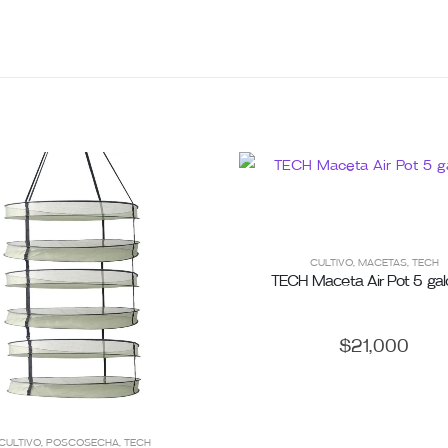
CULTIVO
,
MACETAS
,
TECH
TECH Maceta Air Pot 5 ga
$
21,000
CULTIVO
,
POSCOSECHA
,
TECH