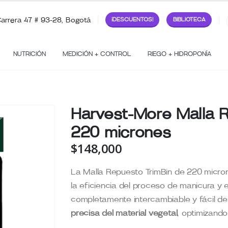
arrera 47 # 93-28, Bogotá
¡DESCUENTOS!
BIBLIOTECA
NUTRICIÓN
MEDICIÓN + CONTROL
RIEGO + HIDROPONÍA
Harvest-More Malla R
220 micrones
$
148,000
La Malla Repuesto TrimBin de 220 micro
la eficiencia del proceso de manicura y 
completamente intercambiable y fácil de 
precisa del material vegetal
, optimizando