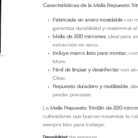
Características de la Malla Repuesto Tr
Fabricada en acero inoxidable
con m
garantiza durabilidad y resistencia al
Malla de 220 micrones
, ideal para 
extracción en seco.
Incluye marco listo para montar
, com
More.
Fácil de limpiar y desinfectar
con alc
Clear.
Repuesto duradero y reutilizable
, di
perder precisión.
La
Malla Repuesto TrimBin de 220 micro
cultivadores que buscan maximizar la cal
siempre listo para trabajar.
Disponibilidad:
Hay existencias