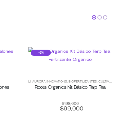
-5%
LI
,
AURORA INNOVATIONS
,
BIOFERTILIZANTES
,
CULTIVO
,
CULTIVO ORGÁN
CULTIV
lones
Roots Organics Kit Básico Terp Tea
$
198,000
$
99,000