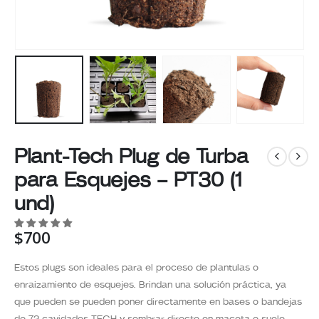
Plant-Tech Plug de Turba
para Esquejes – PT30 (1
und)
$
700
Estos plugs son ideales para el proceso de plantulas o
enraizamiento de esquejes. Brindan una solución práctica, ya
que pueden se pueden poner directamente en bases o bandejas
de 72 cavidades TECH y sembrar directo en maceta o suelo