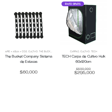
ENVÍO GRATIS
T COMPANY
,
CULTIVO
AIRE + AGUA + CO2
,
CULTIVO ORGÁNICO
,
CULTIVO
,
ENMIENDAS PARA SUELO
,
THE BUCKET COMPANY
,
FERTILIZANTES
CARPAS
,
CULTIVO
,
KITS DE CULTIVO
,
TECH
,
KITS D
The Bucket Company Sistema
TECH Carpa de Cultivo Hulk
de Estacas
60x120cm
$
590,000
$
60,000
$
295,000