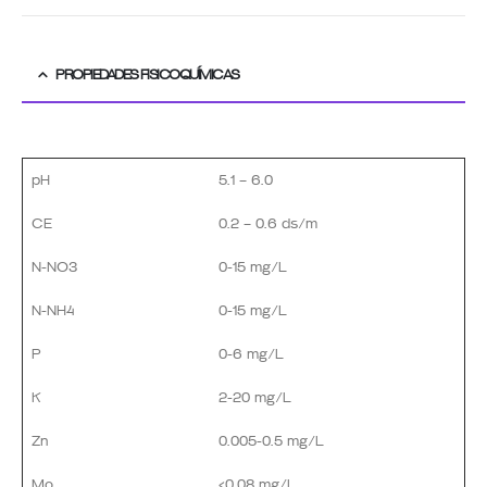
PROPIEDADES FISICOQUÍMICAS
pH
5.1 – 6.0
CE
0.2 – 0.6 ds/m
N-NO3
0-15 mg/L
N-NH4
0-15 mg/L
P
0-6 mg/L
K
2-20 mg/L
Zn
0.005-0.5 mg/L
Mo
<0.08 mg/L