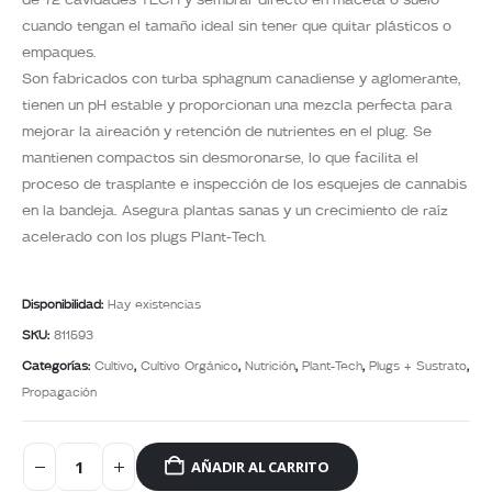
cuando tengan el tamaño ideal sin tener que quitar plásticos o
empaques.
Son fabricados con turba sphagnum canadiense y aglomerante,
tienen un pH estable y proporcionan una mezcla perfecta para
mejorar la aireación y retención de nutrientes en el plug. Se
mantienen compactos sin desmoronarse, lo que facilita el
proceso de trasplante e inspección de los esquejes de cannabis
en la bandeja. Asegura plantas sanas y un crecimiento de raíz
acelerado con los plugs Plant-Tech.
Disponibilidad:
Hay existencias
SKU:
811593
Categorías:
Cultivo
,
Cultivo Orgánico
,
Nutrición
,
Plant-Tech
,
Plugs + Sustrato
,
Propagación
AÑADIR AL CARRITO