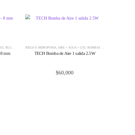
 RIEGO
CO2
,
BLUMAT
,
TECH
,
RIEGO AUTOMÁTICO BLUMAT
RIEGO E HIDROPONÍA
,
AIRE + AGUA + CO2
,
RIEGO E HIDROPONÍA
,
BOMBAS DE AIRE
,
CULTIVO
,
KIT
– 8 mm
TECH Bomba de Aire 1 salida 2.5W
$
60,000
ACCESORIOS P
Blumat Con