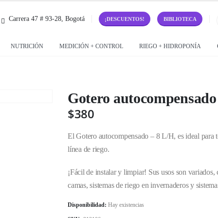
Carrera 47 # 93-28, Bogotá
¡DESCUENTOS!
BIBLIOTECA
NUTRICIÓN
MEDICIÓN + CONTROL
RIEGO + HIDROPONÍA
Gotero autocompensado
$
380
El Gotero autocompensado – 8 L/H, es ideal para t
línea de riego.
¡Fácil de instalar y limpiar! Sus usos son variados,
camas, sistemas de riego en invernaderos y sistema
Disponibilidad:
Hay existencias