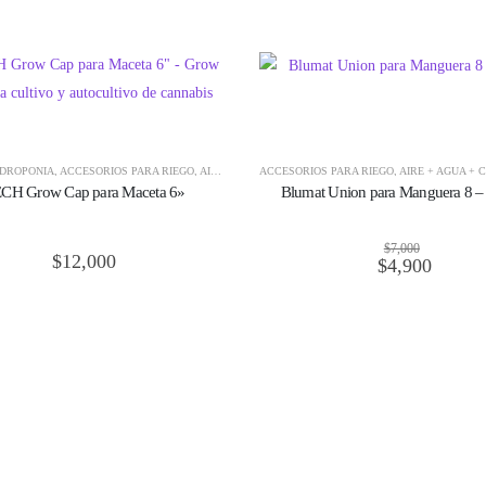
ÁTICO BLUMAT
IDROPONÍA
,
ACCESORIOS PARA RIEGO
,
RIEGO E HIDROPONÍA
,
AIRE + AGUA + CO2
ACCESORIOS PARA RIEGO
,
CULTIVO
,
GOTEROS Y CINTA PARA
,
AIRE + AGUA + 
CH Grow Cap para Maceta 6»
Blumat Union para Manguera 8 
$
7,000
$
12,000
$
4,900