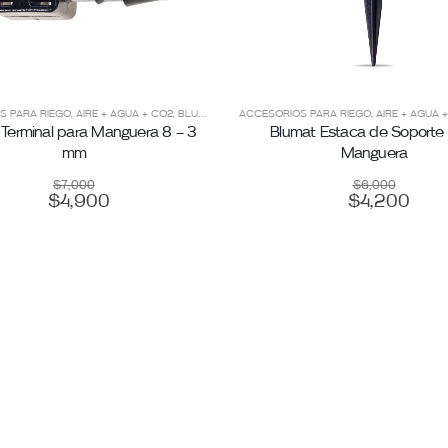
TICO BLUMAT
S PARA RIEGO
,
,
RIEGO E HIDROPONÍA
AIRE + AGUA + CO2
,
BLUMAT
,
RIEGO AUTOMÁTICO BLUMAT
ACCESORIOS PARA RIEGO
,
,
RIEGO E HIDR
AIRE + AGUA 
 Terminal para Manguera 8 – 3
Blumat Estaca de Soporte
mm
Manguera
$
7,000
$
6,000
$
4,900
$
4,200