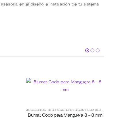
asesoría en el diseño e instalación de tu sistema
ENV
GRA
ACCESORIOS PARA RIEGO
,
AIRE + AGUA + CO2
,
BLUMAT
,
RIEGO AUTOM
LI
,
ACCESOR
Blumat Codo para Manguera 8 – 8 mm
Bluma
Goteo