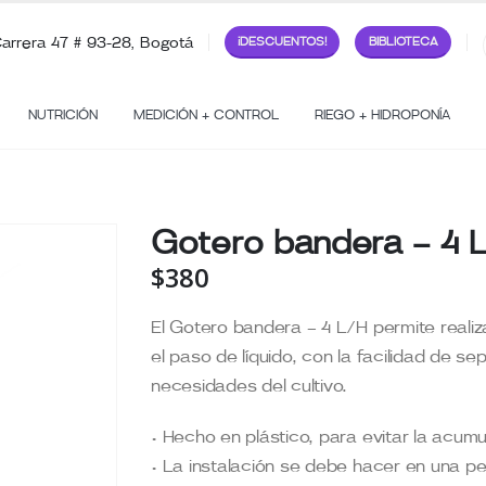
arrera 47 # 93-28, Bogotá
¡DESCUENTOS!
BIBLIOTECA
NUTRICIÓN
MEDICIÓN + CONTROL
RIEGO + HIDROPONÍA
Gotero bandera – 4 
$
380
El Gotero bandera – 4 L/H permite realiza
el paso de líquido, con la facilidad de se
necesidades del cultivo.
• Hecho en plástico, para evitar la acumul
• La instalación se debe hacer en una pe