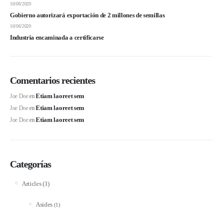
16/06/2020
Gobierno autorizará exportación de 2 millones de semillas
16/06/2020
Industria encaminada a certificarse
Comentarios recientes
Etiam laoreet sem
Joe Doe
en
Etiam laoreet sem
Joe Doe
en
Etiam laoreet sem
Joe Doe
en
Categorías
(1)
Articles
Asides
(1)