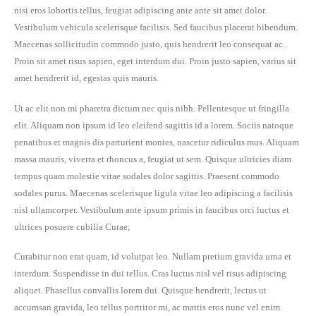
nisi eros lobortis tellus, feugiat adipiscing ante ante sit amet dolor.
Vestibulum vehicula scelerisque facilisis. Sed faucibus placerat bibendum.
Maecenas sollicitudin commodo justo, quis hendrerit leo consequat ac.
Proin sit amet risus sapien, eget interdum dui. Proin justo sapien, varius sit
amet hendrerit id, egestas quis mauris.
Ut ac elit non mi pharetra dictum nec quis nibh. Pellentesque ut fringilla
elit. Aliquam non ipsum id leo eleifend sagittis id a lorem. Sociis natoque
penatibus et magnis dis parturient montes, nascetur ridiculus mus. Aliquam
massa mauris, viverra et rhoncus a, feugiat ut sem. Quisque ultricies diam
tempus quam molestie vitae sodales dolor sagittis. Praesent commodo
sodales purus. Maecenas scelerisque ligula vitae leo adipiscing a facilisis
nisl ullamcorper. Vestibulum ante ipsum primis in faucibus orci luctus et
ultrices posuere cubilia Curae;
Curabitur non erat quam, id volutpat leo. Nullam pretium gravida urna et
interdum. Suspendisse in dui tellus. Cras luctus nisl vel risus adipiscing
aliquet. Phasellus convallis lorem dui. Quisque hendrerit, lectus ut
accumsan gravida, leo tellus porttitor mi, ac mattis eros nunc vel enim.