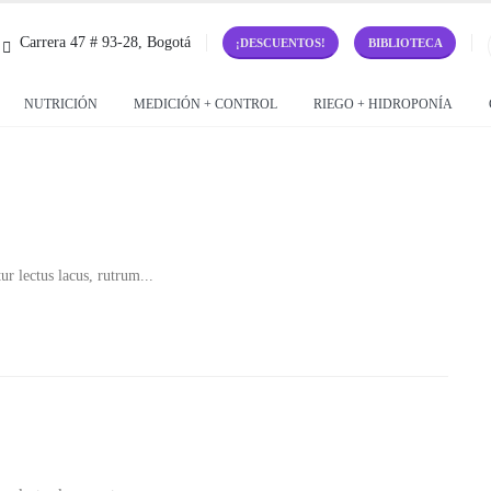
Carrera 47 # 93-28, Bogotá
¡DESCUENTOS!
BIBLIOTECA
NUTRICIÓN
MEDICIÓN + CONTROL
RIEGO + HIDROPONÍA
ur lectus lacus, rutrum...