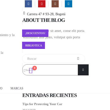
Carrera 47 # 93-28, Bogotá
ABOUT THE BLOG
Lorem ipsum dolor sit amet, conse elit porta.
¡DESCUENTOS!
miento y la
Vestibulum ante justo, volutpat quis porta
diam.
BIBLIOTECA
 la
0
TO
MARCAS
ENTRADAS RECIENTES
Tips for Protecting Your Car