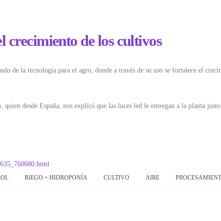
el crecimiento de los cultivos
o de la tecnología para el agro, donde a través de su uso se fortalece el creci
o
, quien desde España, nos explicó que las luces led le entregan a la planta justo
91635_760680.html
ROL
RIEGO + HIDROPONÍA
CULTIVO
AIRE
PROCESAMIEN