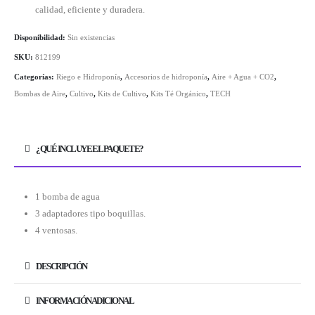
calidad, eficiente y duradera.
Disponibilidad:
Sin existencias
SKU:
812199
Categorías:
Riego e Hidroponía
,
Accesorios de hidroponía
,
Aire + Agua + CO2
,
Bombas de Aire
,
Cultivo
,
Kits de Cultivo
,
Kits Té Orgánico
,
TECH
¿QUÉ INCLUYE EL PAQUETE?
1 bomba de agua
3 adaptadores tipo boquillas.
4 ventosas.
DESCRIPCIÓN
INFORMACIÓN ADICIONAL