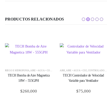
PRODUCTOS RELACIONADOS
DUCTOS
RIEGO E HIDROPONÍA
,
TECH
,
AIRE + AGUA + CO2
,
BOMBAS DE AIRE
AIRE
,
AIRE + AGUA + CO2
,
CULTIVO
,
KITS DE CULTIVO
,
CONTROLADORES PARA VENTILADORES
,
KITS 
TECH Bomba de Aire Magnetica
TECH Controlador de Velocidad
18W – 555GPH
Variable para Ventilador
$
260,000
$
75,000