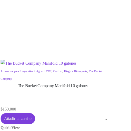
Envío gra
Accesorios para Riego
,
Aire + Agua + CO2
,
Cultivo
,
Riego e Hidroponía
,
The Bucket
Company
The Bucket Company Manifold 10 galones
$
150,000
Añadir al carrito
Quick View