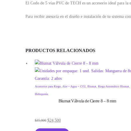
El Codo de 5 vías PVC de TECH es un accesorio ideal para la es
Para recibir asesoría en el diseño e instalación de tu sistema co
PRODUCTOS RELACIONADOS
Accesorios para Riego
,
Aire + Agua + CO2
,
Blumat
,
Riego Automático Blumat
,
Hidroponía
Blumat Válvula de Cierre 8 – 8 mm
$
24,500
$
35,000