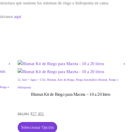
tructura que sostiene los sistemas de riego e hidroponía en cama.
ntáctanos
aquí
LI
,
Aire + Agua + CO2
,
Blumat
,
Kits de Riego
,
Riego Automático Blumat
,
Riego e
Riego e
Hidroponía
Blumat Kit de Riego para Maceta – 10 a 20 litros
$
57,401
$
82,001
Seleccionar Opción