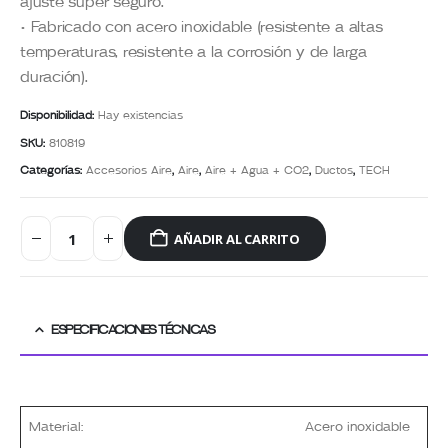
ajuste súper seguro.
• Fabricado con acero inoxidable (resistente a altas
temperaturas, resistente a la corrosión y de larga
duración).
Disponibilidad:
Hay existencias
SKU:
810819
Categorías:
Accesorios Aire
,
Aire
,
Aire + Agua + CO2
,
Ductos
,
TECH
AÑADIR AL CARRITO
ESPECIFICACIONES TÉCNICAS
Material:
Acero inoxidable