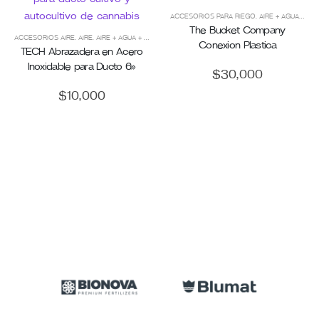
ACCESORIOS PARA RIEGO
,
AIRE + AGUA + CO2
The Bucket Company
ACCESORIOS AIRE
,
AIRE
,
AIRE + AGUA + CO2
,
DUCTOS
,
TECH
Conexion Plastica
TECH Abrazadera en Acero
Inoxidable para Ducto 6»
$
30,000
IEDRAS DE AIRE
BOMBAS DE AIRE
,
TECH
,
CULTIVO
,
KITS DE CULTIVO
,
KITS TÉ ORGÁNICO
,
TECH
$
10,000