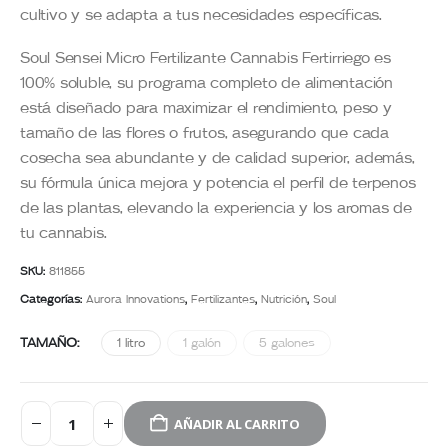
cultivo y se adapta a tus necesidades específicas.
Soul Sensei Micro Fertilizante Cannabis Fertirriego es
100% soluble, su programa completo de alimentación
está diseñado para maximizar el rendimiento, peso y
tamaño de las flores o frutos, asegurando que cada
cosecha sea abundante y de calidad superior, además,
su fórmula única mejora y potencia el perfil de terpenos
de las plantas, elevando la experiencia y los aromas de
tu cannabis.
SKU:
811855
Categorías:
Aurora Innovations
,
Fertilizantes
,
Nutrición
,
Soul
TAMAÑO
1 litro
1 galón
5 galones
AÑADIR AL CARRITO