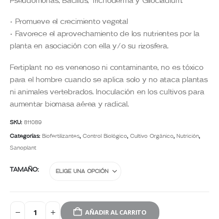
Pseudomonas, Bacillus, Trichoderma y Gliocladium.
• Promueve el crecimiento vegetal
• Favorece el aprovechamiento de los nutrientes por la
planta en asociación con ella y/o su rizosfera.
Fertiplant no es venenoso ni contaminante, no es tóxico
para el hombre cuando se aplica solo y no ataca plantas
ni animales vertebrados. Inoculación en los cultivos para
aumentar biomasa aérea y radical.
SKU:
811089
Categorías:
Biofertilizantes
,
Control Biológico
,
Cultivo Orgánico
,
Nutrición
,
Sanoplant
TAMAÑO
AÑADIR AL CARRITO