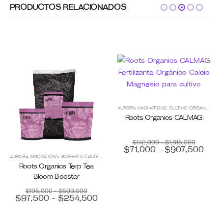
PRODUCTOS RELACIONADOS
AURORA INNOVATIONS
,
CULTIVO ORGÁNICO
,
F
Roots Organics CALMAG
Rango
$
142,000
-
$
1,815,000
de
Ran
$
71,000
-
$
907,500
precios:
de
S
,
NUTRICIÓN
AURORA INNOVATIONS
,
,
ROOTS ORGANICS
NUTRICIÓN
,
SANOPLANT
,
BIOFERTILIZANTES
,
CULTIVO ORGÁNICO
,
ENMIENDAS PARA SUELO
,
EST
desde
prec
$142,00
Roots Organics Terp Tea
hasta
des
Bloom Booster
$1,815,0
$71
has
Rango
$
195,000
-
$
509,000
$90
de
Rango
$
97,500
-
$
254,500
precios:
de
desde
precios:
$195,000
hasta