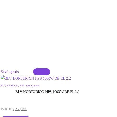
Envío gratis
-20%
Envío gra
BLV
,
Bombillos
,
HPS
,
Iluminación
BLV HORTURION HPS 1000W DE EL 2.2
$
260,000
$
520,000