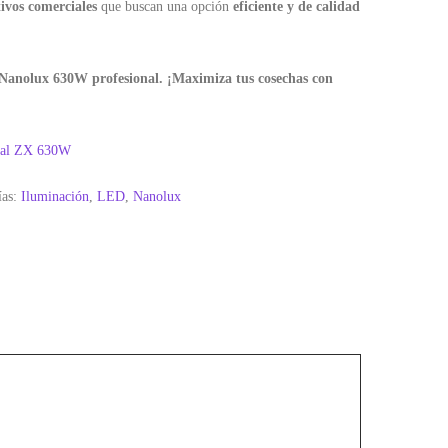
tivos comerciales
que buscan una opción
eficiente y de calidad
 Nanolux 630W profesional. ¡Maximiza tus cosechas con
onal ZX 630W
ías:
Iluminación
,
LED
,
Nanolux