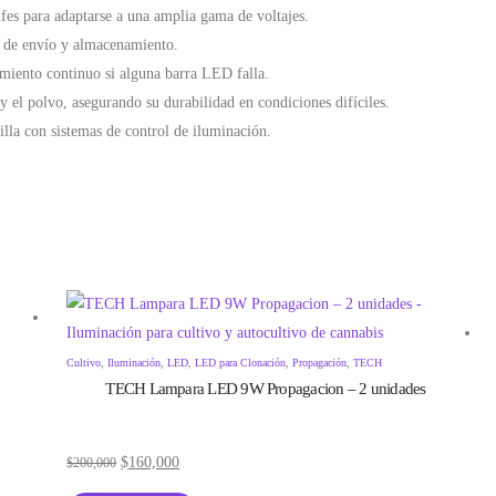
ufes para adaptarse a una amplia gama de voltajes.
os de envío y almacenamiento.
amiento continuo si alguna barra LED falla.
y el polvo, asegurando su durabilidad en condiciones difíciles.
illa con sistemas de control de iluminación.
Cultivo
,
Iluminación
,
LED
,
LED para Clonación
,
Propagación
,
TECH
TECH Lampara LED 9W Propagacion – 2 unidades
$
160,000
$
200,000