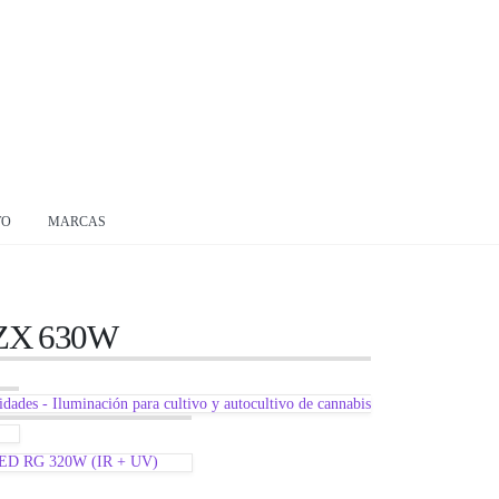
TO
MARCAS
 ZX 630W
LED RG 320W (IR + UV)