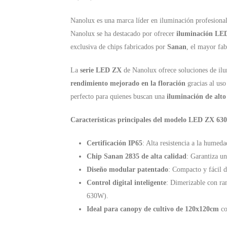
Nanolux es una marca líder en iluminación profesional
Nanolux se ha destacado por ofrecer
iluminación LED
exclusiva de chips fabricados por
Sanan
, el mayor fa
La
serie LED ZX
de Nanolux ofrece soluciones de ilum
rendimiento mejorado en la floración
gracias al us
perfecto para quienes buscan una
iluminación de alt
Características principales del modelo LED ZX 6
Certificación IP65
: Alta resistencia a la humeda
Chip Sanan 2835 de alta calidad
: Garantiza un
Diseño modular patentado
: Compacto y fácil de
Control digital inteligente
: Dimerizable con r
630W).
Ideal para canopy de cultivo de 120x120cm
co