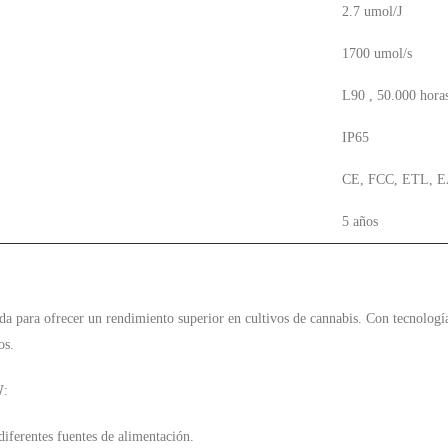
2.7 umol/J
1700 umol/s
L90 , 50.000 hora
IP65
CE, FCC, ETL, 
5 años
da para ofrecer un rendimiento superior en cultivos de cannabis. Con tecnología
os.
W
:
iferentes fuentes de alimentación.