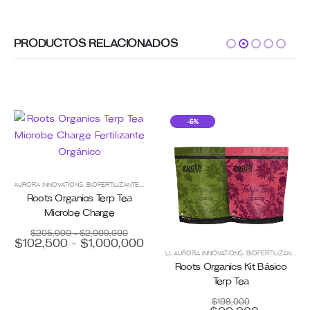
PRODUCTOS RELACIONADOS
-5%
AURORA INNOVATIONS
,
BIOFERTILIZANTES
,
CULTIVO ORGÁNICO
,
ENMIENDAS PARA SUELO
,
EST
Roots Organics Terp Tea
Microbe Charge
Rango
$
205,000
-
$
2,000,000
de
Rango
$
102,500
-
$
1,000,000
precios:
de
,
PLANT-TECH
,
PLUGS + SUSTRATO
,
PROPAGACIÓN
LI
,
AURORA INNOVATIONS
,
BIOFERTILIZANTES
,
desde
precios:
$205,000
Roots Organics Kit Básico
hasta
desde
Terp Tea
$2,000,000
$102,500
hasta
$
198,000
$1,000,000