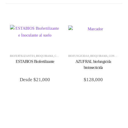
BIOFERTILIZANTES
,
BIOQUIRAMA
,
CONTROL BIOLÓGICO
BIOFUNGICIDAS
,
BIOQUIRAMA
,
CONTROL BIOLÓGICO
ESTABIOS Biofertilizante
AZUFRAL biofungicida
bioinsecticida
Desde
$
21,000
$
128,000
L