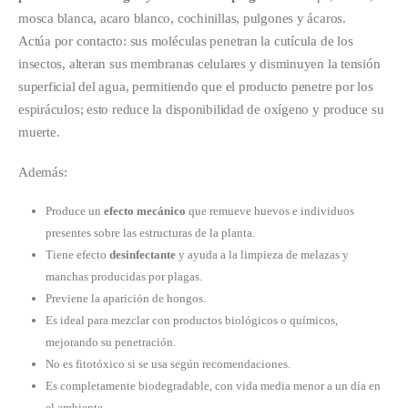
mosca blanca, acaro blanco, cochinillas, pulgones y ácaros.
Actúa por contacto: sus moléculas penetran la cutícula de los
insectos, alteran sus membranas celulares y disminuyen la tensión
superficial del agua, permitiendo que el producto penetre por los
espiráculos; esto reduce la disponibilidad de oxígeno y produce su
muerte.
Además:
Produce un
efecto mecánico
que remueve huevos e individuos
presentes sobre las estructuras de la planta.
Tiene efecto
desinfectante
y ayuda a la limpieza de melazas y
manchas producidas por plagas.
Previene la aparición de hongos.
Es ideal para mezclar con productos biológicos o químicos,
mejorando su penetración.
No es fitotóxico si se usa según recomendaciones.
Es completamente biodegradable, con vida media menor a un día en
el ambiente.