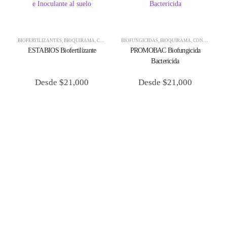
BIOFERTILIZANTES
,
BIOQUIRAMA
,
CONTROL BIOLÓGICO
BIOFUNGICIDAS
,
BIOQUIRAMA
,
CONTROL BIOLÓGICO
ESTABIOS Biofertilizante
PROMOBAC Biofungicida
Bactericida
Desde
$
21,000
Desde
$
21,000