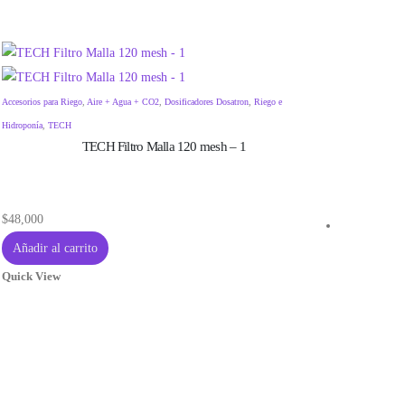
Envío gra
Accesorios para Riego
,
Aire + Agua + CO2
,
Dosificadores Dosatron
,
Riego e
Hidroponía
,
TECH
TECH Filtro Malla 120 mesh – 1
$
48,000
Añadir al carrito
Quick View