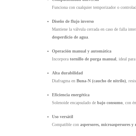
Funciona con cualquier temporizador o controla
Diseño de flujo inverso
Mantiene la válvula cerrada en caso de falla int
desperdicio de agua
.
Operación manual y automática
Incorpora
tornillo de purga manual
, ideal par
Alta durabilidad
Diafragma en
Buna-N (caucho de nitrilo)
, resi
Eficiencia energética
Solenoide encapsulado de
bajo consumo
, con é
Uso versátil
Compatible con
aspersores, microaspersores y 