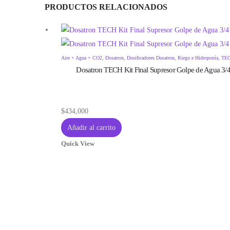
PRODUCTOS RELACIONADOS
Aire + Agua + CO2
,
Dosatron
,
Dosificadores Dosatron
,
Riego e Hidroponía
,
TE
Dosatron TECH Kit Final Supresor Golpe de Agua 3/
$
434,000
Añadir al carrito
Quick View