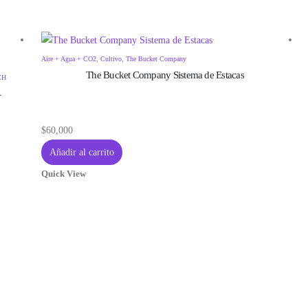
Aire + Agua + CO2
,
Cultivo
,
The Bucket Company
The Bucket Company Sistema de Estacas
CH
4
$
60,000
Añadir al carrito
Quick View