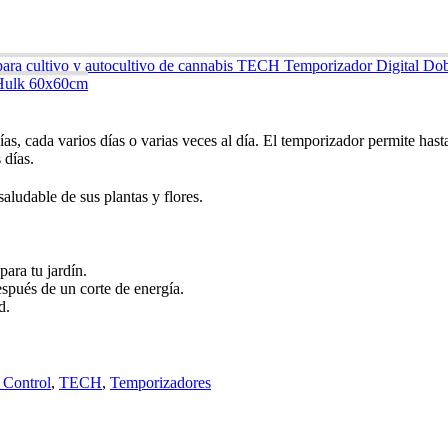
TECH Temporizador Digital Dobl
Hulk 60x60cm
as, cada varios días o varias veces al día. El temporizador permite ha
 días.
ludable de sus plantas y flores.
para tu jardín.
espués de un corte de energía.
d.
 Control
,
TECH
,
Temporizadores