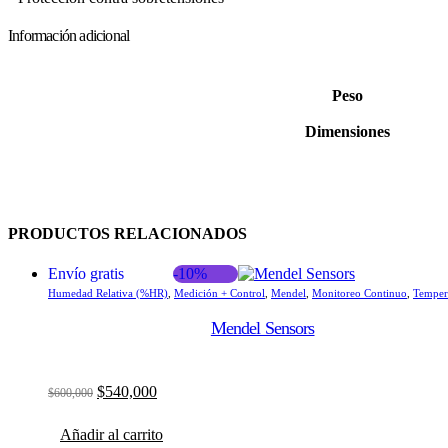
Información adicional
Peso
Dimensiones
PRODUCTOS RELACIONADOS
Envío gratis
-10%
Humedad Relativa (%HR)
,
Medición + Control
,
Mendel
,
Monitoreo Continuo
,
Temper
Mendel Sensors
$
540,000
$
600,000
El
El
precio
precio
Añadir al carrito
original
actual