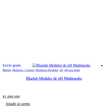
Envío gratis
Bluelab
,
Medición + Control
,
Medidores Portábles
,
pH
,
pH para Suelo
A
Bluelab Medidor de pH Multimedia
$
1,888,000
$
Añadir al carrito