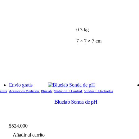
0.3 kg
7 × 7 × 7 cm
Envío gratis
atura
Accesorios Medición
,
Bluelab
,
Medición + Control
,
Sondas + Electrodos
Bluelab Sonda de pH
$
524,000
Añadir al carrito