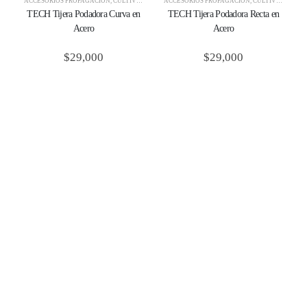
ACCESORIOS PROPAGACIÓN
,
CULTIVO
,
HERRAMIENTAS
ACCESORIOS PROPAGACIÓN
,
PROPAGACIÓN
,
TECH
,
CULTIVO
,
HERRA
TECH Tijera Podadora Curva en
TECH Tijera Podadora Recta en
Acero
Acero
$
29,000
$
29,000
L