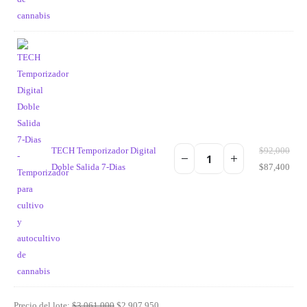
TECH Temporizador Digital
$
92,000
Doble Salida 7-Dias
$
87,400
Precio del lote:
$
3,061,000
$
2,907,950