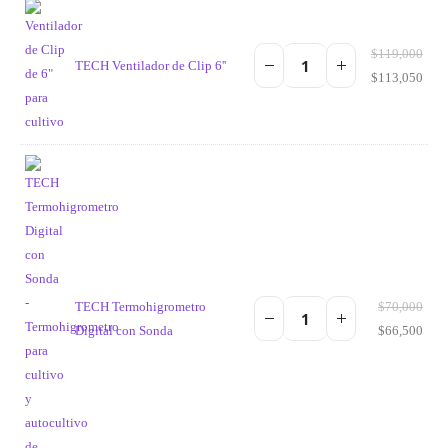
$
119,000
TECH Ventilador de Clip 6''
$
113,050
TECH Termohigrometro
$
70,000
Digital con Sonda
$
66,500