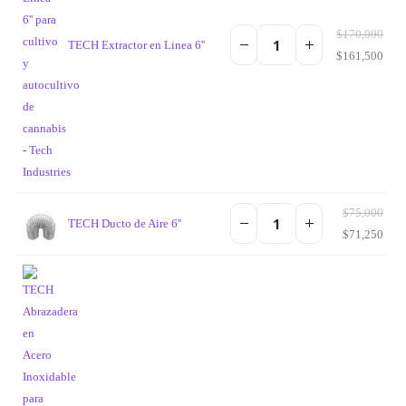
$
170,000
TECH Extractor en Linea 6''
$
161,500
$
75,000
TECH Ducto de Aire 6''
$
71,250