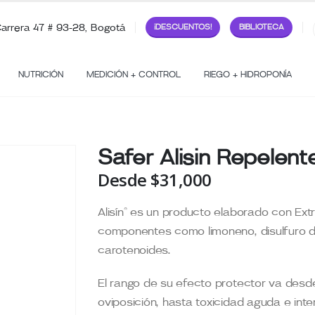
arrera 47 # 93-28, Bogotá
¡DESCUENTOS!
BIBLIOTECA
NUTRICIÓN
MEDICIÓN + CONTROL
RIEGO + HIDROPONÍA
Safer Alisin Repelente
Desde
$
31,000
Alisín® es un producto elaborado con Ext
componentes como limoneno, disulfuro de a
carotenoides.
El rango de su efecto protector va desde
oviposición, hasta toxicidad aguda e inte