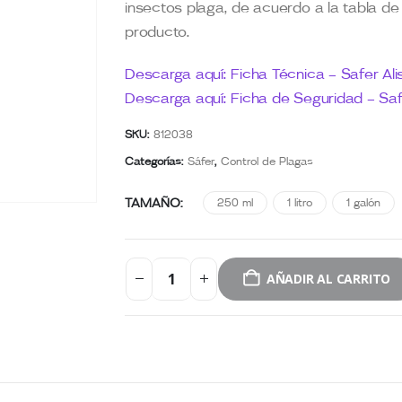
insectos plaga, de acuerdo a la tabla de 
producto.
Descarga aquí: Ficha Técnica – Safer Ali
Descarga aquí: Ficha de Seguridad – Safe
SKU:
812038
Categorías:
Sáfer
,
Control de Plagas
TAMAÑO
250 ml
1 litro
1 galón
AÑADIR AL CARRITO