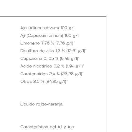
Ajo (Allium sativum) 100 g/l
Ají (Capsicum annum) 100 g/l
Limoneno 7,76 % (7,76 g/l)*
Disulfuro de alilo 1,3 % (12,61 g/l)*
Capsaicina 0, 05 % (0,48 g/l)*
Ácido nicotínico 0,2 % (1,94 g/l)*
Carotenoides 2,4 % (23,28 g/l)*
Otros 2,5 % (24,25 g/l)*
Líquido rojizo-naranja
Característico del Ají y Ajo