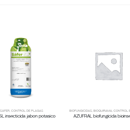
LAGAS
SÁFER
,
CONTROL DE PLAGAS
BIOFUNGICIDAS
,
BIOQUIRAMA
,
CONTROL 
SL insecticida jabon potasico
AZUFRAL biofungicida bioinse