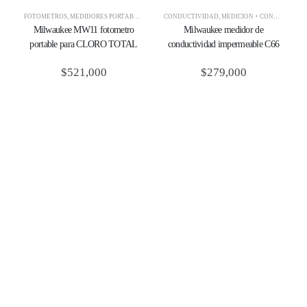
FOTÓMETROS
,
MEDIDORES PORTÁBLES
,
MILWAUKEE
CONDUCTIVIDAD
,
MEDICIÓN + CONTROL
,
MED
Milwaukee MW11 fotometro
Milwaukee medidor de
portable para CLORO TOTAL
conductividad impermeable C66
$
521,000
$
279,000