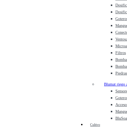
Dosific
Dosifi
Goteros
Mangue
Conect
Ventosa
Microa
Filtros
Bombas
Bombas
Piedras
Blumat riego 
Sensor
Gotero
Acceso
Mangue
BluSoa
Cultivo