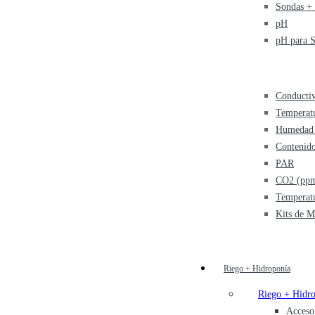
Sondas + 
pH
pH para 
Conducti
Temperat
Humedad 
Contenid
PAR
CO2 (pp
Temperat
Kits de M
Riego + Hidroponía
Riego + Hidr
Acceso