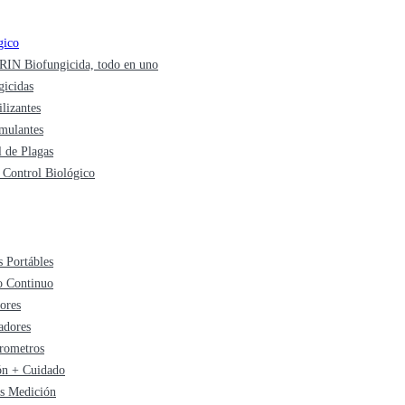
gico
IN Biofungicida, todo en uno
gicidas
ilizantes
imulantes
l de Plagas
 Control Biológico
 Portábles
o Continuo
ores
adores
rometros
ón + Cuidado
s Medición