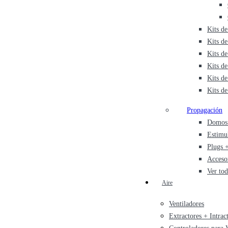
Kits de
Kits d
Kits d
Kits de
Kits d
Kits d
Propagación
Domos 
Estimu
Plugs +
Acceso
Ver to
Aire
Ventiladores
Extractores + Intrac