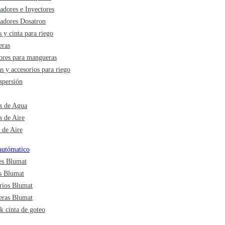
adores e Inyectores
cadores Dosatron
 y cinta para riego
ras
ores para mangueras
s y accesorios para riego
spersión
 de Agua
 de Aire
 de Aire
autómatico
es Blumat
s Blumat
rios Blumat
ras Blumat
k cinta de goteo