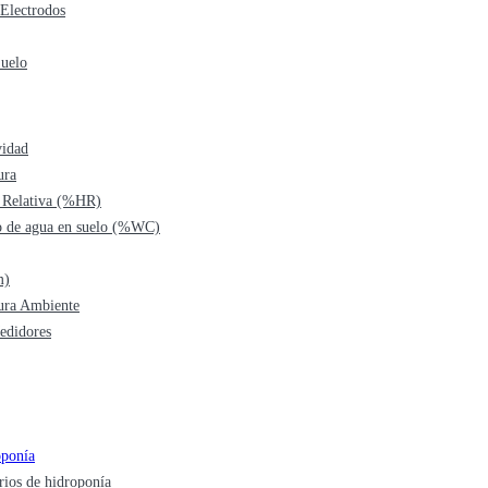
Electrodos
Suelo
vidad
ura
Relativa (%HR)
o de agua en suelo (%WC)
m)
ura Ambiente
edidores
oponía
rios de hidroponía