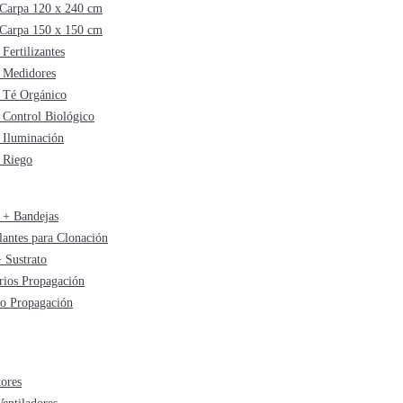
Carpa 120 x 240 cm
Carpa 150 x 150 cm
 Fertilizantes
e Medidores
e Té Orgánico
 Control Biológico
e Iluminación
e Riego
+ Bandejas
lantes para Clonación
 Sustrato
rios Propagación
do Propagación
tores