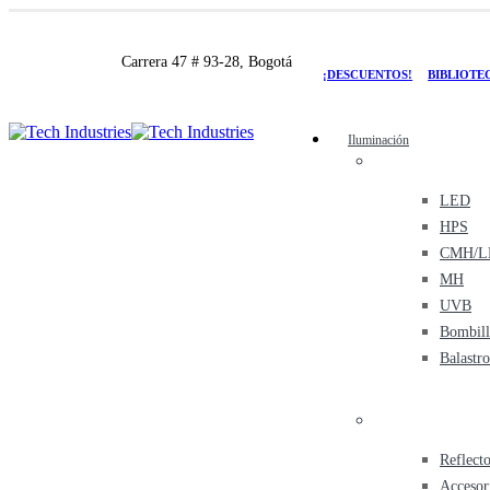
Carrera 47 # 93-28, Bogotá
¡DESCUENTOS!
BIBLIOTE
Iluminación
LED
HPS
CMH/L
MH
UVB
Bombill
Balastro
Reflect
Accesor