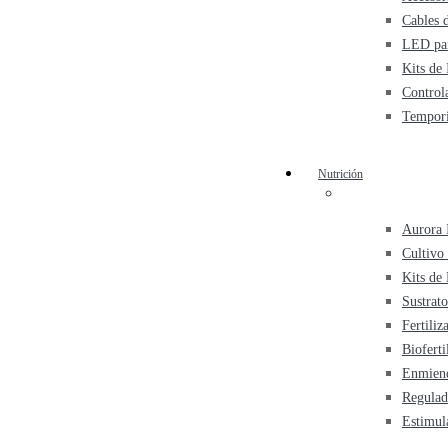
Cables 
LED par
Kits de
Control
Tempori
Nutrición
Aurora 
Cultivo
Kits de 
Sustrato
Fertiliz
Bioferti
Enmiend
Regulad
Estimul