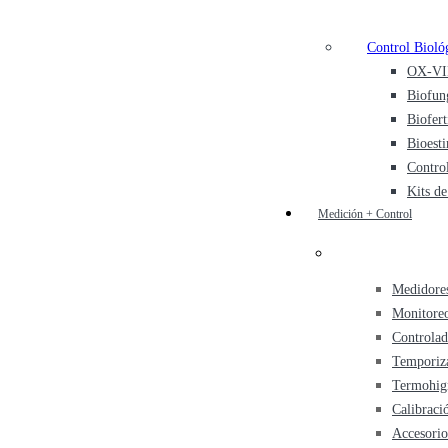
Control Bioló
OX-VIR
Biofun
Biofert
Bioest
Contro
Kits de
Medición + Control
Medidores
Monitore
Controlad
Temporiz
Termohig
Calibraci
Accesorio