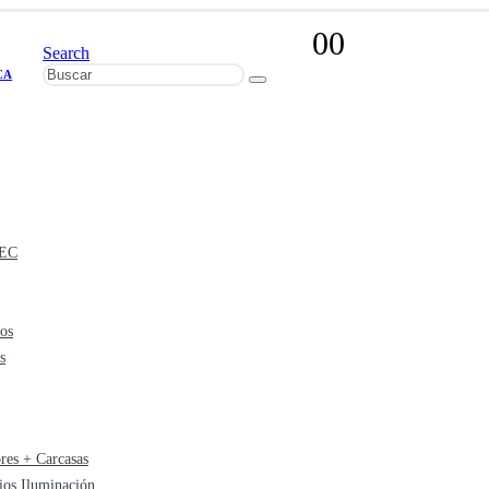
0
0
Search
CA
EC
os
s
ores + Carcasas
ios Iluminación