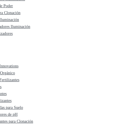
de Poder
a Clonación
 Iluminación
adores Iluminación
zadores
Innovations
 Orgánico
Fertilizantes
s
antes
lizantes
as para Suelo
ores de pH
antes para Clonación