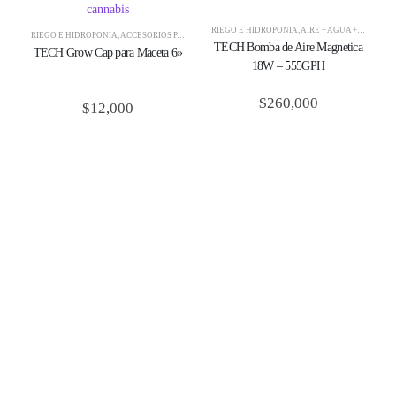
RIEGO E HIDROPONÍA
,
AIRE + AGUA + CO2
,
BOM
RIEGO E HIDROPONÍA
,
ACCESORIOS PARA RIEGO
,
AIRE + AGUA + CO2
,
CULTIVO
,
GOTEROS Y C
TECH Bomba de Aire Magnetica
TECH Grow Cap para Maceta 6»
18W – 555GPH
$
260,000
$
12,000