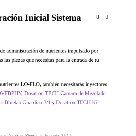
ación Inicial Sistema
 de administración de nutrientes impulsado por
s las piezas que necesitas para la entrada de tu
 nutrientes LO-FLO, también necesitarás inyectores
0VFBPHY
,
Dosatron TECH Camara de Mezclado
r Bluelab Guardian 3/4
y
Dosatron TECH Kit
ores Dosatron
,
Riego e Hidroponía
,
TECH