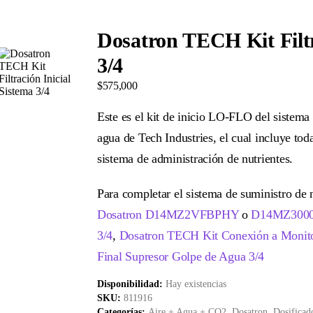
Dosatron TECH Kit Filtr
3/4
$
575,000
Este es el kit de inicio LO-FLO del sistema
agua de Tech Industries, el cual incluye toda
sistema de administración de nutrientes.
Para completar el sistema de suministro de
Dosatron D14MZ2VFBPHY
o
D14MZ300
3/4
,
Dosatron TECH Kit Conexión a Monito
Final Supresor Golpe de Agua 3/4
Disponibilidad:
Hay existencias
SKU:
811916
Categorías:
Aire + Agua + CO2
,
Dosatron
,
Dosificad