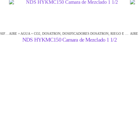
RES DOSATRON
AIRE + AGUA + CO2
,
,
DOSATRON
RIEGO E HIDROPONÍA
,
DOSIFICADORES DOSATRON
,
RIEGO E HIDROPONÍA
AIRE
NDS HYKMC150 Camara de Mezclado 1 1/2