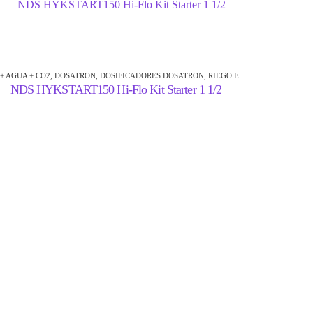
 + AGUA + CO2
,
DOSATRON
,
DOSIFICADORES DOSATRON
,
RIEGO E HIDROPONÍA
ACCESORIOS PA
NDS HYKSTART150 Hi-Flo Kit Starter 1 1/2
Rain Bird V