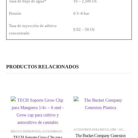
Tasa de flujo de agua*
10 – 2,500 l/h
Presión
0.3–6 bar
Tasa de inyección de aditivo
0.02 – 50 l/h
concentrado
PRODUCTOS RELACIONADOS
ACCESORIOS PARA RIEGO
,
AIRE + AGUA + CO2
,
RIEGO E HIDROPONÍA
,
ACCESORIOS PARA RIEGO
,
AIRE + AGUA + CO2
,
CULTIVO
,
GOTEROS Y C
The Bucket Company Conexion
TECH Soporte Grow Clip para