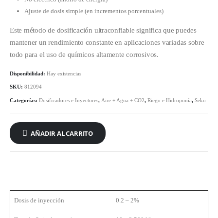
Ajuste de dosis simple (en incrementos porcentuales)
Este método de dosificación ultraconfiable significa que puedes
mantener un rendimiento constante en aplicaciones variadas sobre
todo para el uso de químicos altamente corrosivos.
Disponibilidad:
Hay existencias
SKU:
812094
Categorías:
Dosificadores e Inyectores
,
Aire + Agua + CO2
,
Riego e Hidroponía
,
Seko
AÑADIR AL CARRITO
Dosis de inyección
0.2 – 2%