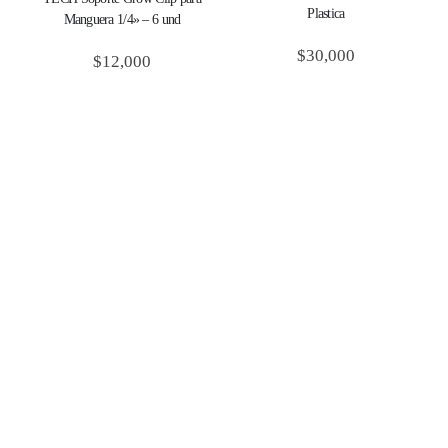
Plastica
Manguera 1/4» – 6 und
$
30,000
$
12,000