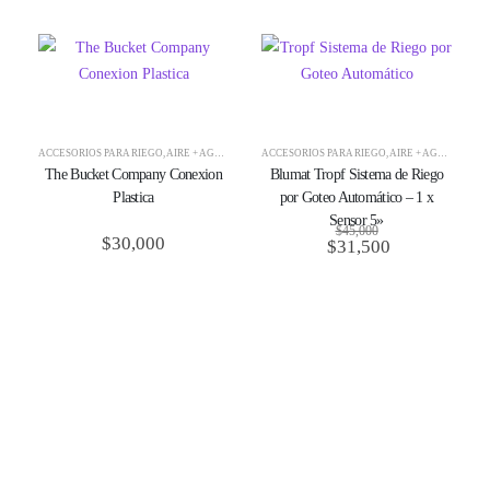
ACCESORIOS PARA RIEGO
,
AIRE + AGUA + CO2
,
ACCESORIOS PARA RIEGO
CULTIVO
,
RIEGO E HIDROPONÍA
,
AIRE + AGUA + CO2
,
THE BUCKET
,
The Bucket Company Conexion
Blumat Tropf Sistema de Riego
Plastica
por Goteo Automático – 1 x
Sensor 5»
$
45,000
$
30,000
$
31,500