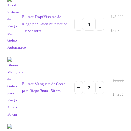
Blumat Tropf Sistema de
$
45,000
Riego por Goteo Automático -
1 x Sensor 5''
$
31,500
$
7,000
Blumat Manguera de Goteo
para Riego 3mm - 50 cm
$
4,900