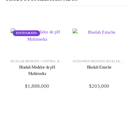
ENVÍO GRATIS
BLUELAB
,
MEDICIÓN + CONTROL
,
MEDIDORES PORTÁBLES
ACCESORIOS MEDICIÓN
,
PH
,
PH PARA SUELO
,
BLUELAB
,
MEDICIÓN
Bluelab Medidor de pH
Bluelab Estuche
Multimedia
$
1,888,000
$
203,000