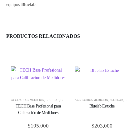
equipos
Bluelab
.
PRODUCTOS RELACIONADOS
ACCESORIOS MEDICIÓN
,
BLUELAB
,
CALIBRACIÓN + CUIDADO
ACCESORIOS MEDICIÓN
,
MEDICIÓN + CONTROL
,
BLUELAB
,
MEDICIÓN
TECH Base Profesional para
Bluelab Estuche
Calibración de Medidores
$
105,000
$
203,000